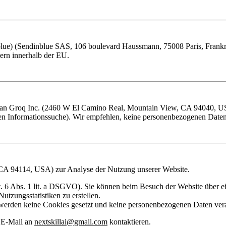
lue)
(Sendinblue SAS, 106 boulevard Haussmann, 75008 Paris, Frankrei
vern innerhalb der EU.
 an
Groq Inc.
(2460 W El Camino Real, Mountain View, CA 94040, USA) 
chen Informationssuche). Wir empfehlen, keine personenbezogenen Daten
 CA 94114, USA) zur Analyse der Nutzung unserer Website.
Art. 6 Abs. 1 lit. a DSGVO). Sie können beim Besuch der Website über 
tzungsstatistiken zu erstellen.
erden keine Cookies gesetzt und keine personenbezogenen Daten verar
r E-Mail an
nextskillai@gmail.com
kontaktieren.