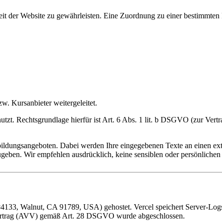
eit der Website zu gewährleisten. Eine Zuordnung zu einer bestimmten Per
w. Kursanbieter weitergeleitet.
tzt. Rechtsgrundlage hierfür ist Art. 6 Abs. 1 lit. b DSGVO (zur Vertr
ildungsangeboten. Dabei werden Ihre eingegebenen Texte an einen exte
ugeben. Wir empfehlen ausdrücklich, keine sensiblen oder persönlichen 
33, Walnut, CA 91789, USA) gehostet. Vercel speichert Server-Logs (
gsvertrag (AVV) gemäß Art. 28 DSGVO wurde abgeschlossen.