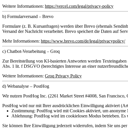
Weitere Informationen:
https://vercel.com/legal/privacy-policy
b) Formularversand – Brevo
Formulare (z. B. Kursanfragen) werden über
Brevo (ehemals Sendinb
Versand der Nachricht verarbeitet. Brevo speichert die Daten auf Ser
Mehr Informationen:
https://www.brevo.com/de/legal/privacypolicy/
c) Chatbot-Verarbeitung – Groq
Zur Bereitstellung von KI-basierten Antworten werden Texteingaben
Abs. 1 lit. f DSGVO (berechtigtes Interesse an einer nutzerfreundli
Weitere Informationen:
Groq Privacy Policy
d) Webanalyse – PostHog
Wir nutzen
PostHog Inc.
(2261 Market Street #4008, San Francisco,
PostHog wird nur mit Ihrer ausdrücklichen Einwilligung aktiviert (
Zustimmung:
PostHog wird mit Cookies aktiviert, um anonyme Nu
Ablehnung:
PostHog wird im cookielosen Modus betrieben. Es w
Sie können Ihre Einwilligung jederzeit widerrufen, indem Sie uns pe